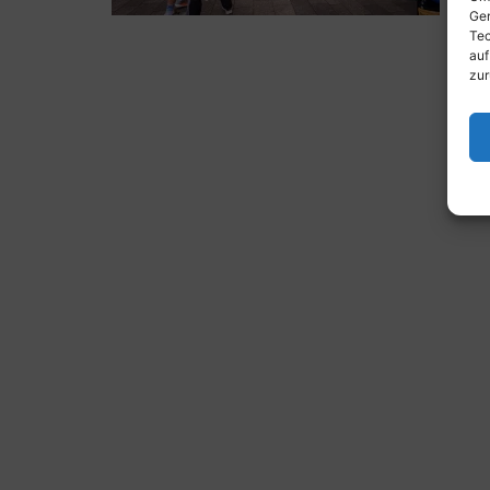
Ger
Tec
auf
zur