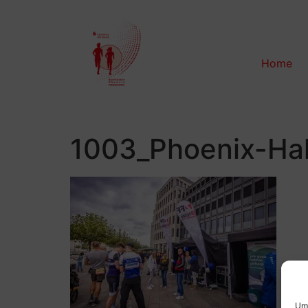
Home
1003_Phoenix-Ha
Um 