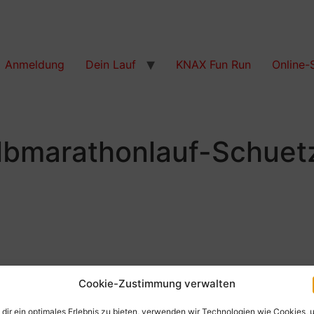
Anmeldung
Dein Lauf
KNAX Fun Run
Online-
lbmarathonlauf-Schuet
Cookie-Zustimmung verwalten
dir ein optimales Erlebnis zu bieten, verwenden wir Technologien wie Cookies, 