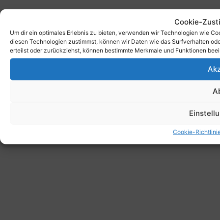
Cookie-Zust
Um dir ein optimales Erlebnis zu bieten, verwenden wir Technologien wie C
diesen Technologien zustimmst, können wir Daten wie das Surfverhalten ode
erteilst oder zurückziehst, können bestimmte Merkmale und Funktionen beei
Akz
A
Einstell
Cookie-Richtlini