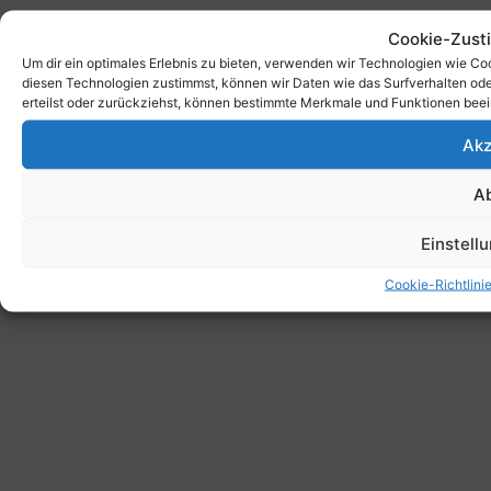
Cookie-Zust
Um dir ein optimales Erlebnis zu bieten, verwenden wir Technologien wie C
diesen Technologien zustimmst, können wir Daten wie das Surfverhalten ode
erteilst oder zurückziehst, können bestimmte Merkmale und Funktionen beei
Akz
A
Einstell
Cookie-Richtlini