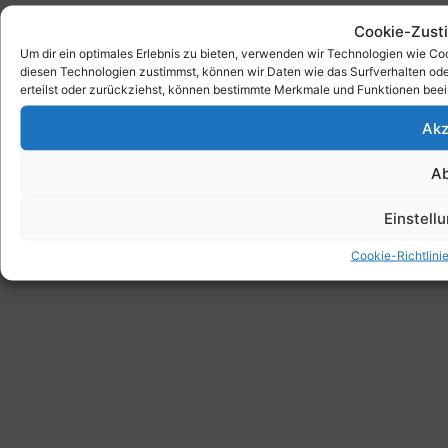
Cookie-Zust
Um dir ein optimales Erlebnis zu bieten, verwenden wir Technologien wie C
diesen Technologien zustimmst, können wir Daten wie das Surfverhalten ode
erteilst oder zurückziehst, können bestimmte Merkmale und Funktionen beei
Akz
A
Einstell
Cookie-Richtlini