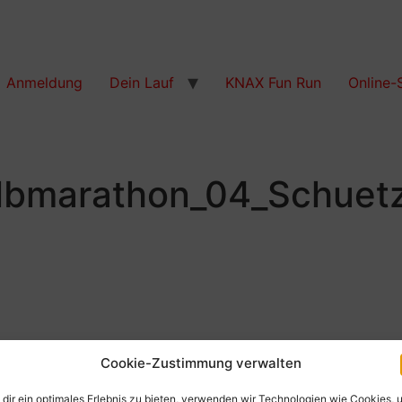
Anmeldung
Dein Lauf
KNAX Fun Run
Online-
lbmarathon_04_Schuet
Cookie-Zustimmung verwalten
dir ein optimales Erlebnis zu bieten, verwenden wir Technologien wie Cookies, 