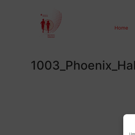
Home
1003_Phoenix_Ha
Um 