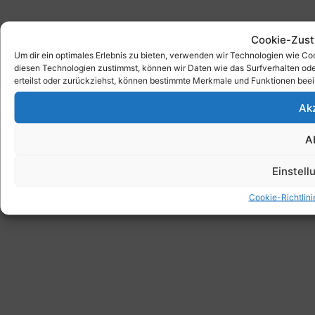
Cookie-Zust
Um dir ein optimales Erlebnis zu bieten, verwenden wir Technologien wie C
diesen Technologien zustimmst, können wir Daten wie das Surfverhalten ode
erteilst oder zurückziehst, können bestimmte Merkmale und Funktionen beei
Ak
A
Einstel
Cookie-Richtlini