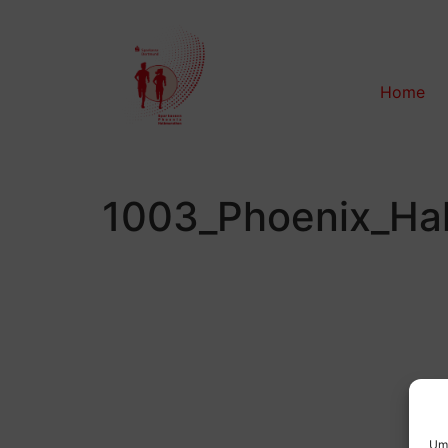
Home
1003_Phoenix_Ha
Um 