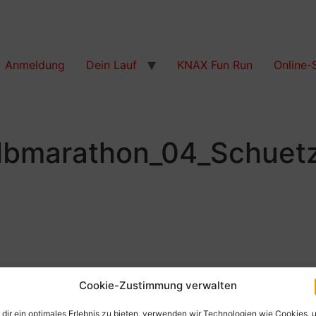
Anmeldung
Dein Lauf
KNAX Fun Run
Online-
lbmarathon_04_Schuet
Cookie-Zustimmung verwalten
dir ein optimales Erlebnis zu bieten, verwenden wir Technologien wie Cookies, 