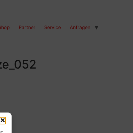
Shop
Partner
Service
Anfragen
ze_052
um