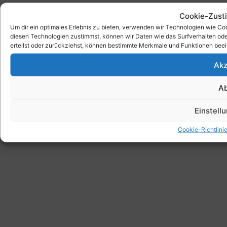
Cookie-Zust
Um dir ein optimales Erlebnis zu bieten, verwenden wir Technologien wie C
diesen Technologien zustimmst, können wir Daten wie das Surfverhalten ode
erteilst oder zurückziehst, können bestimmte Merkmale und Funktionen beei
Akz
A
Einstell
Cookie-Richtlini