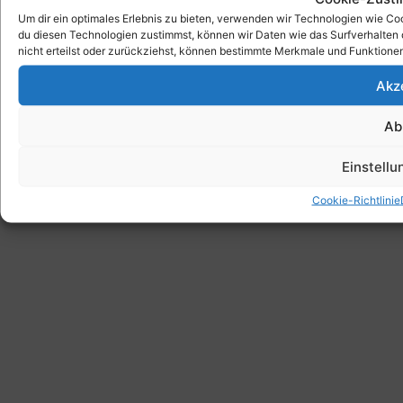
Um dir ein optimales Erlebnis zu bieten, verwenden wir Technologien wie C
du diesen Technologien zustimmst, können wir Daten wie das Surfverhalten 
nicht erteilst oder zurückziehst, können bestimmte Merkmale und Funktionen
Akz
Ab
Einstell
Cookie-Richtlinie