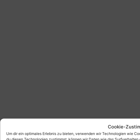
Cookie-Zusti
Um dir ein optimales Erlebnis zu bieten, verwenden wir Technologien wie C
du diesen Technologien zustimmst, können wir Daten wie das Surfverhalten 