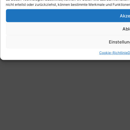
nicht erteilst oder zurückziehst, können bestimmte Merkmale und Funktionen
Akze
Abl
Einstellu
Cookie-Richtlinie
D