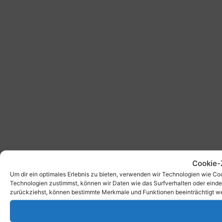
Cookie-
Um dir ein optimales Erlebnis zu bieten, verwenden wir Technologien wie C
Technologien zustimmst, können wir Daten wie das Surfverhalten oder eindeu
zurückziehst, können bestimmte Merkmale und Funktionen beeinträchtigt w