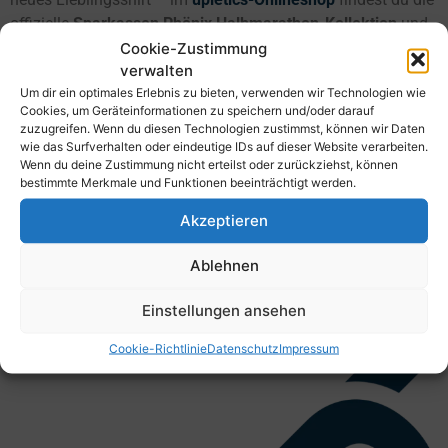
offizielle
Sparkassen Phönix Halbmarathon-Kollektion
und
vieles mehr! Stöbere durch unsere Auswahl an hochwertiger
Cookie-Zustimmung
verwalten
Sportbekleidung, buche Kurse oder entdecke weitere Events
Um dir ein optimales Erlebnis zu bieten, verwenden wir Technologien wie
von upletics. Jetzt reinschauen, ausstatten und bestens
Cookies, um Geräteinformationen zu speichern und/oder darauf
vorbereitet an den Start gehen!
zuzugreifen. Wenn du diesen Technologien zustimmst, können wir Daten
wie das Surfverhalten oder eindeutige IDs auf dieser Website verarbeiten.
Jetzt besuchen:
Wenn du deine Zustimmung nicht erteilst oder zurückziehst, können
bestimmte Merkmale und Funktionen beeinträchtigt werden.
Akzeptieren
upletics-shop.de
Ablehnen
Einstellungen ansehen
Cookie-Richtlinie
Datenschutz
Impressum