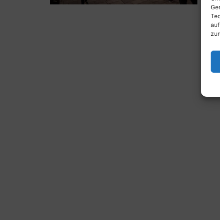
Ger
Tec
auf
zur