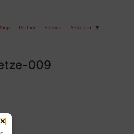
Shop
Partner
Service
Anfragen
etze-009
um