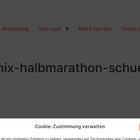
Anmeldung
Dein Lauf
KNAX Fun Run
Online-
nix-halbmarathon-schu
Cookie-Zustimmung verwalten
dir ein optimales Erlebnis zu bieten, verwenden wir Technologien wie Cookies, 