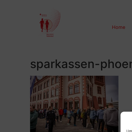
Home
sparkassen-phoe
Um 