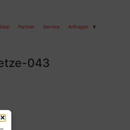
Shop
Partner
Service
Anfragen
etze-043
um