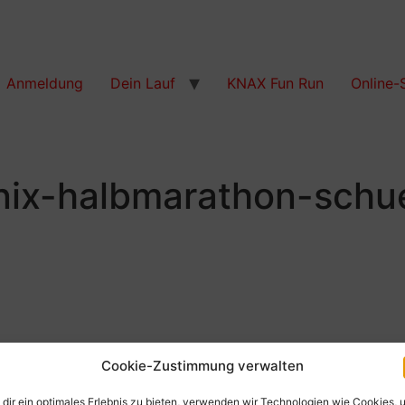
Anmeldung
Dein Lauf
KNAX Fun Run
Online-
nix-halbmarathon-schu
Cookie-Zustimmung verwalten
dir ein optimales Erlebnis zu bieten, verwenden wir Technologien wie Cookies, 