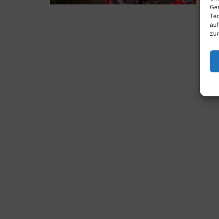
Ger
Tec
auf
zur