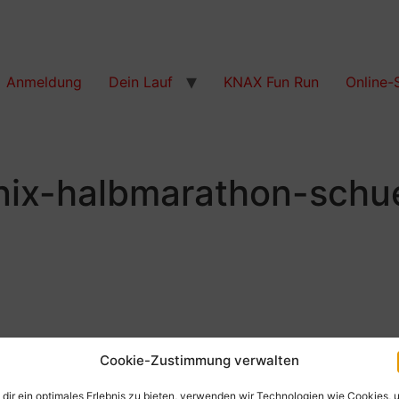
Anmeldung
Dein Lauf
KNAX Fun Run
Online-
nix-halbmarathon-schu
Cookie-Zustimmung verwalten
dir ein optimales Erlebnis zu bieten, verwenden wir Technologien wie Cookies, 