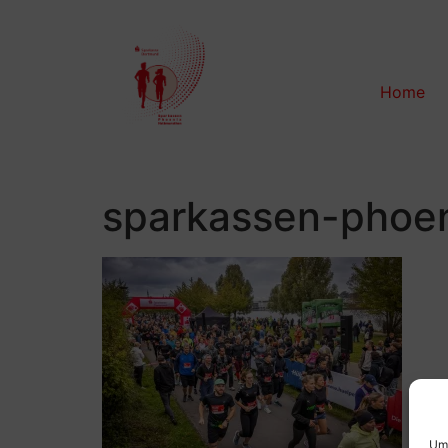
Home
sparkassen-phoe
Um 