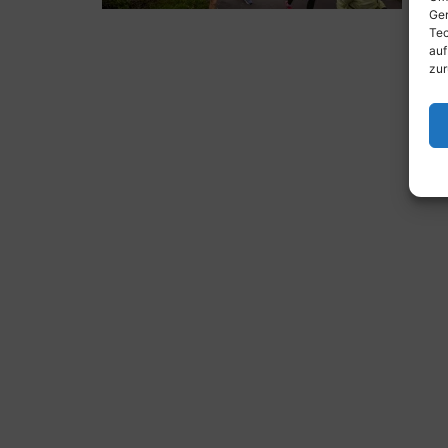
Ger
Tec
auf
zur