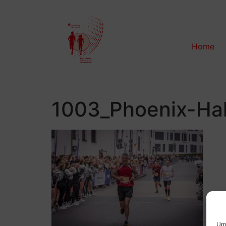
Home
1003_Phoenix-Ha
Um 