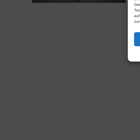
Ger
Tec
auf
zur