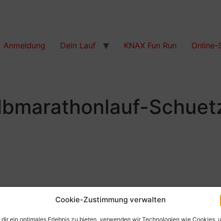
Anmeldung
Dein Lauf
KNAX Fun Run
Online-
lbmarathonlauf-Schuet
Cookie-Zustimmung verwalten
dir ein optimales Erlebnis zu bieten, verwenden wir Technologien wie Cookies, 