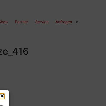
Shop
Partner
Service
Anfragen
ze_416
um