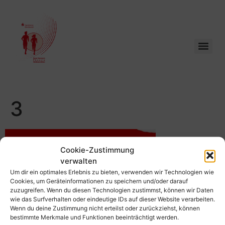
3
Cookie-Zustimmung
verwalten
Schreibe einen Kommentar
Um dir ein optimales Erlebnis zu bieten, verwenden wir Technologien wie
Cookies, um Geräteinformationen zu speichern und/oder darauf
zuzugreifen. Wenn du diesen Technologien zustimmst, können wir Daten
wie das Surfverhalten oder eindeutige IDs auf dieser Website verarbeiten.
Du musst
angemeldet
sein, um einen Kommentar
Wenn du deine Zustimmung nicht erteilst oder zurückziehst, können
abzugeben.
bestimmte Merkmale und Funktionen beeinträchtigt werden.