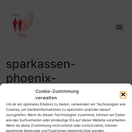
sparkassen-
phoenix-
halbmarathon-
Cookie-Zustimmung
verwalten
dortmund-partner-
Um dir ein optimales Erlebnis zu bieten, verwenden wir Technologien wie
Cookies, um Geräteinformationen zu speichern und/oder darauf
zuzugreifen. Wenn du diesen Technologien zustimmst, können wir Daten
praevent
wie das Surfverhalten oder eindeutige IDs auf dieser Website verarbeiten.
Wenn du deine Zustimmung nicht erteilst oder zurückziehst, können
bestimmte Merkmale und Funktionen beeinträchtigt werden.